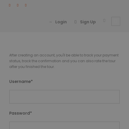
Login
Sign Up
After creating an account, you'll be able to track your payment
status, track the confirmation and you can also rate the tour
after you finished the tour.
Username
*
Password
*