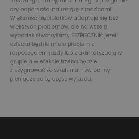
fizycznego, umiejętności integracji w grupie
czy odporności na rozłąkę z rodzicami.
Większość pięciolatków adaptuje się bez
większych problemów, ale na wszelki
wypadek stworzyliśmy BEZPIECZNIK: jeżeli
dziecko będzie miało problem z
rozpoczęciem jazdy lub z aklimatyzacją w
grupie a w efekcie trzeba będzie
zrezygnować ze szkolenia – zwrócimy
pieniądze za tę część wyjazdu.