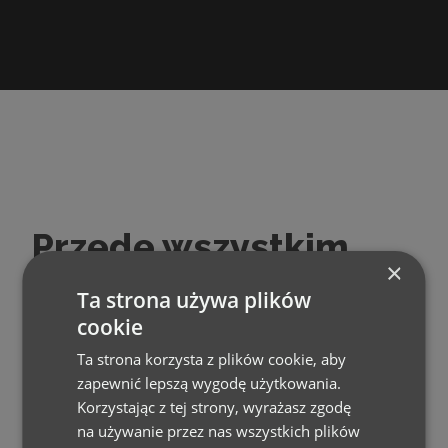
Przede wszystkim
×
bezpieczeństwo na
Ta strona używa plików
stoku
cookie
Ta strona korzysta z plików cookie, aby
zapewnić lepszą wygodę użytkowania.
Możecie być spokojni, Waszymi dziećmi
Korzystając z tej strony, wyrażasz zgodę
zajmą się profesonaliści ze Szkoły
na używanie przez nas wszystkich plików