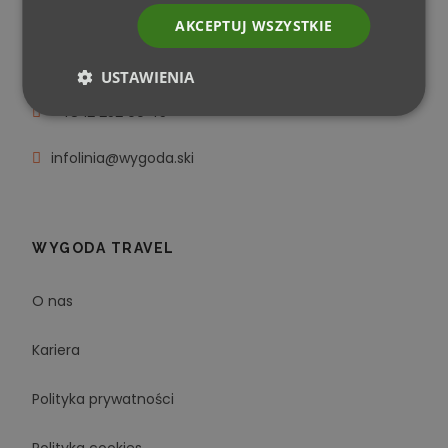
WYGODA TRAVEL SP. Z O.O.
AKCEPTUJ WSZYSTKIE
Pl. Bohaterów Getta 17/14
30-547 Kraków
USTAWIENIA
+48 12 252 09 45
infolinia@wygoda.ski
WYGODA TRAVEL
O nas
Kariera
Polityka prywatności
Polityka cookies