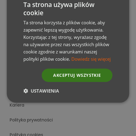
Ta strona używa plików
WYGODA TRAVEL SP. Z O.O.
cookie
Pl. Bohaterów Getta 17/14
30-547 Kraków
Ta strona korzysta z plików cookie, aby
zapewnić lepszą wygodę użytkowania.
+48 12 252 09 45
Korzystając z tej strony, wyrażasz zgodę
na używanie przez nas wszystkich plików
infolinia@wygoda.ski
cookie zgodnie z warunkami naszej
polityki plików cookie.
Dowiedz się więcej
WYGODA TRAVEL
AKCEPTUJ WSZYSTKIE
O nas
USTAWIENIA
Kariera
Polityka prywatności
Polityka cookies