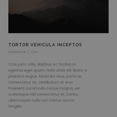
TORTOR VEHICULA INCEPTOS
Adventure
/
City
Cras justo odio, dapibus ac facilisis in,
egestas eget quam. Nulla vitae elit libero, a
pharetra augue. Morbi leo risus, porta ac
consectetur ac, vestibulum at eros.
Praesent commodo cursus magna, vel
scelerisque nisl consectetur et. Donec
ullamcorper nulla non metus auctor
fringilla.