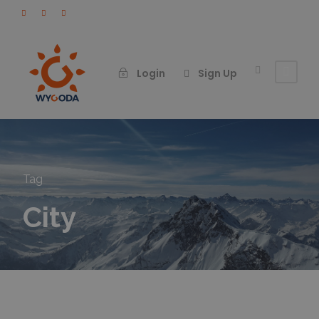
Login
Sign Up
Tag
City