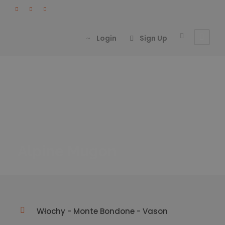
Login
Sign Up
Alpine Mugon
Włochy - Monte Bondone - Vason