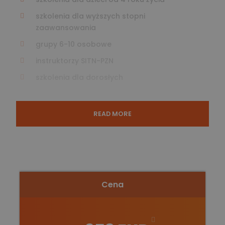
szkolenia dla wyższych stopni
zaawansowania
grupy 6-10 osobowe
instruktorzy SITN-PZN
szkolenia dla dorosłych
READ MORE
WYGODA FAMILY – rodzinne
wyjazdy na narty z polskimi
instruktorami
Cena
Jeżeli kochacie jeździć na nartach, to na pewno
zależy wam na tym, aby wasze pociechy również
złapały narciarskiego bakcyla. Jak sprawić, żeby
dzieciaki czekały na wyjazd narciarski? Co zrobić,