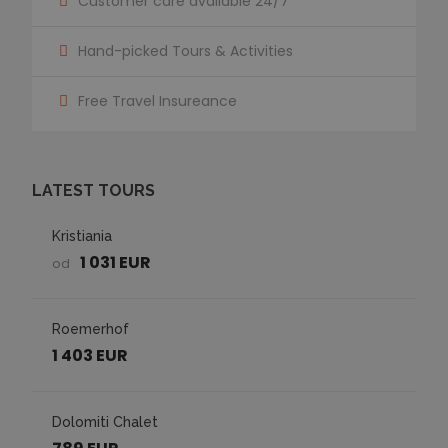
Customer care available 24/7
Hand-picked Tours & Activities
Free Travel Insureance
LATEST TOURS
Kristiania
1 031 EUR
od
Roemerhof
1 403 EUR
Dolomiti Chalet