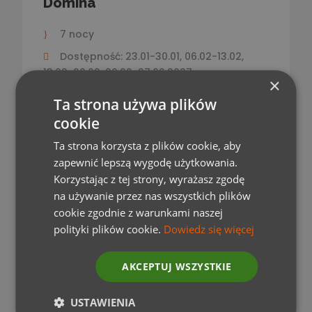
Domina
7 nocy
Dostępność: 23.01-30.01, 06.02-13.02,
13.02-20.02, 20.02-27.02.2027
×
od
Ta strona używa plików
950 EUR
cookie
Ta strona korzysta z plików cookie, aby
zapewnić lepszą wygodę użytkowania.
ZOBACZ SZCZEGÓŁY
Korzystając z tej strony, wyrażasz zgodę
na używanie przez nas wszystkich plików
cookie zgodnie z warunkami naszej
polityki plików cookie.
Dowiedz się więcej
AKCEPTUJ WSZYSTKIE
USTAWIENIA