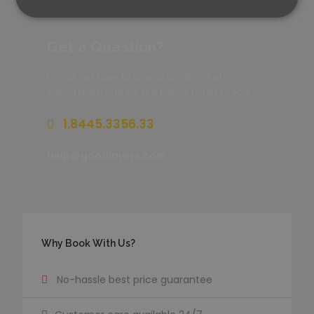
Get a Question?
Do not hesitage to give us a call. We are an
expert team and we are happy to talk to you.
1.8445.3356.33
Help@goodlayers.com
Why Book With Us?
No-hassle best price guarantee